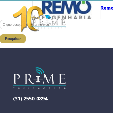
Rem
Pesquisar
(31) 2550-0894