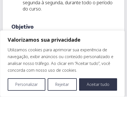
segunda à segunda, durante todo o período
do curso.
Objetivo
Capacitar empregados de empreiteiras para
Valorizamos sua privacidade
efetuar corte, religação e troca do disjuntor em
Utilizamos cookies para aprimorar sua experiência de
Unidades Consumidoras com medições diretas ao
navegação, exibir anúncios ou conteúdo personalizado e
nível do solo.
analisar nosso tráfego. Ao clicar em “Aceitar tudo”, você
concorda com nosso uso de cookies.
Publico alvo
Precisa de ajuda?
Chame
Personalizar
Rejeitar
Aceitar tudo
aqui.
Alunos de empreiteiras que irão exercer a função
de instaladores de serviços comerciais.
O que você vai aprender
Tipos de consumidores; Medições